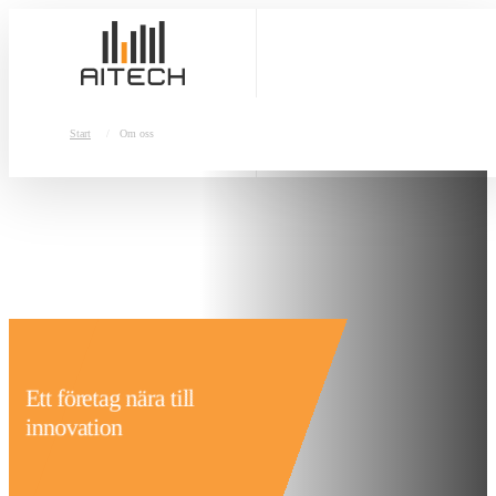
Start
Om oss
MENY
Ett företag nära till
innovation