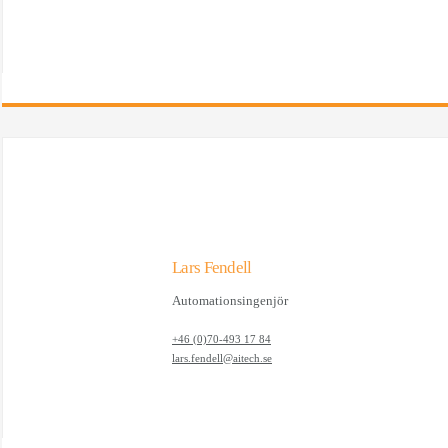
Lars Fendell
Automationsingenjör
+46 (0)70-493 17 84
lars.fendell@aitech.se