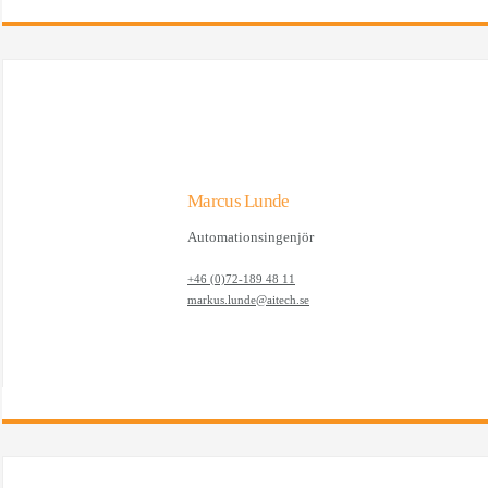
Marcus Lunde
Automationsingenjör
+46 (0)72-189 48 11
markus.lunde@aitech.se