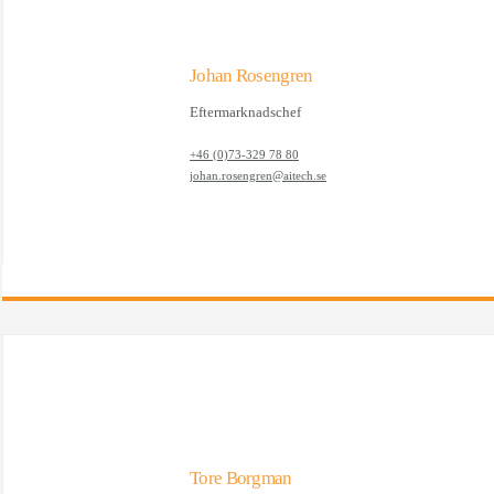
Johan Rosengren
Eftermarknadschef
+46 (0)73-329 78 80
johan.rosengren@aitech.se
Tore Borgman