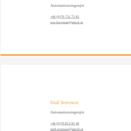
Automationsingenjör
+46 (0)70-731 73 65
tore.borgman@aitech.se
Emil Svensson
Automationsingenjör
+46 (0)70-813 81 46
emil.svensson@aitech.se