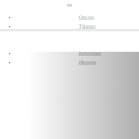
Om oss
Tjänster
Karriär
Nyheter
Referenser
iReports