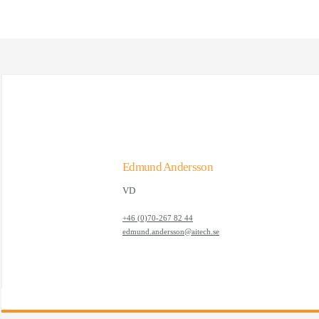
Kontakt
info@aitech.se
035-260 99 00
Kundsupport (supportavtal)
035-260 99 90
Edmund Andersson
Hitta till oss
VD
Droskvägen 3
302 62 Halmstad
+46 (0)70-267 82 44
edmund.andersson@aitech.se