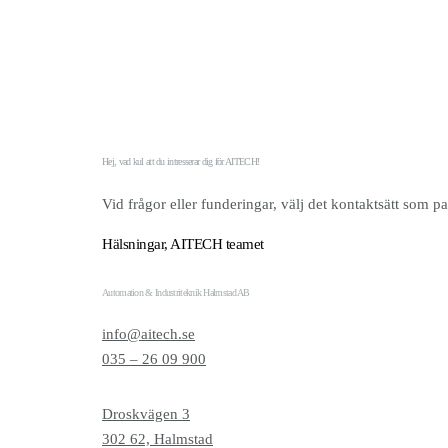
Karriär
Om oss
Nyheter
Hej, vad kul att du intresserar dig för AITECH!
Tjänsteområden
Vid frågor eller funderingar, välj det kontaktsätt som pa
Automation
Hälsningar, AITECH teamet
Industriell IT
Robotteknik
Automation & Industriteknik Halmstad AB
Automationsservice
info@aitech.se
035 – 26 09 900
Droskvägen 3
302 62, Halmstad