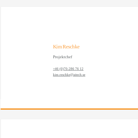
Kim Reschke
Projektchef
+46 (0)70-286 76 12
kim.reschke@aitech.se