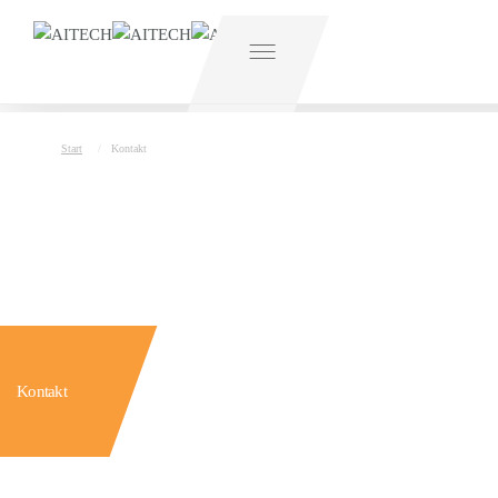
Start
Kontakt
Våra produkter
Robotautomation
iReports
Kontakt
Om Aitech