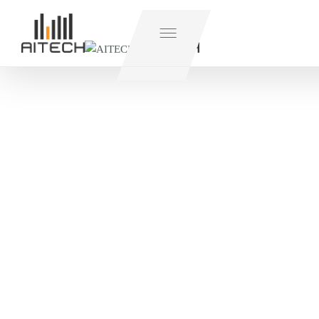
Våra produkter
Robotautomation
iReports
Om Aitech