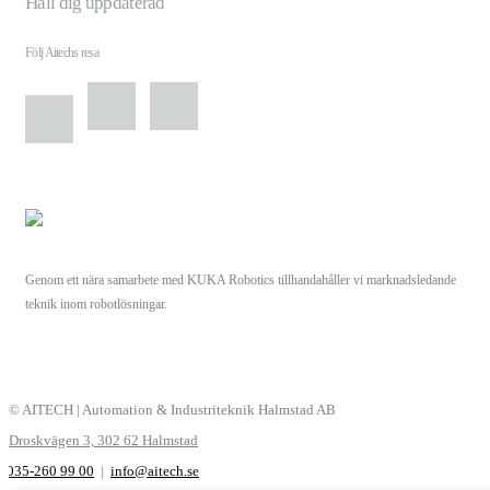
Håll dig uppdaterad
Följ Aitechs resa
Genom ett nära samarbete med KUKA Robotics tillhandahåller vi marknadsledande
teknik inom robotlösningar.
© AITECH | Automation & Industriteknik Halmstad AB
Droskvägen 3, 302 62 Halmstad
035-260 99 00
|
info@aitech.se